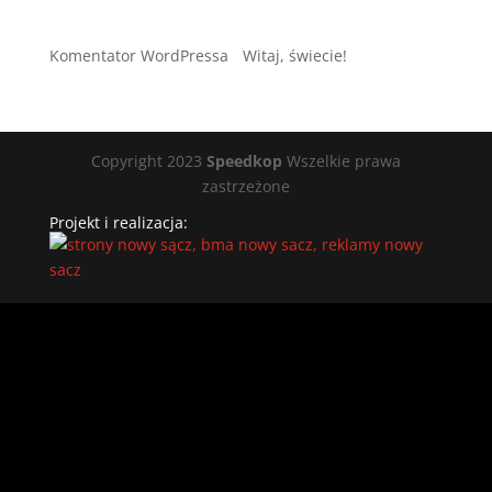
Najnowsze komentarze
Komentator WordPressa
-
Witaj, świecie!
Copyright 2023
Speedkop
Wszelkie prawa
zastrzeżone
Projekt i realizacja: