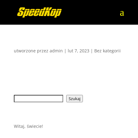
Witaj, świecie!
utworzone przez
admin
|
lut 7, 2023
|
Bez kategorii
Witamy w WordPressie. To jest twój pierwszy wpis.
Edytuj go lub usuń, a następnie zacznij pisać!
Szukaj
Szukaj
Ostatnie wpisy
Witaj, świecie!